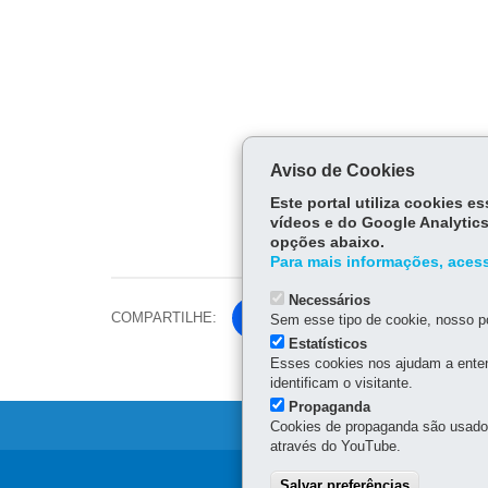
Aviso de Cookies
Este portal utiliza cookies 
vídeos e do Google Analytics
opções abaixo.
Para mais informações, acess
Necessários
COMPARTILHE:
Fa
Sem esse tipo de cookie, nosso po
ce
Estatísticos
Tw
Esses cookies nos ajudam a enten
bo
identificam o visitante.
itt
ok
Propaganda
er
Cookies de propaganda são usados 
através do YouTube.
Salvar preferências