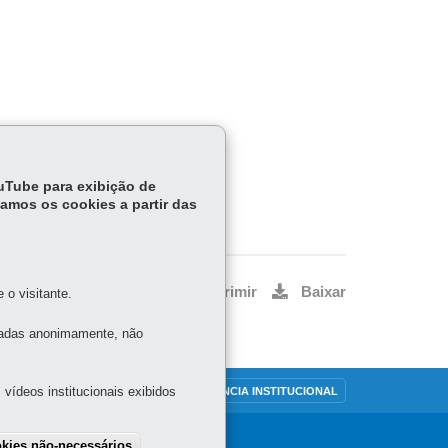
ouTube para exibição de
tamos os cookies a partir das
Voltar
Início
Imprimir
Baixar
o visitante.
tadas anonimamente, não
vídeos institucionais exibidos
OUVIDORIA
TRANSPARÊNCIA INSTITUCIONAL
okies não-necessários