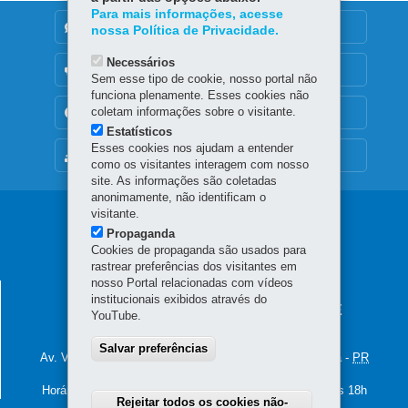
Para mais informações, acesse
DENUNCIE CORRUPÇÃO
nossa Política de Privacidade.
Necessários
OUVIDORIA
Sem esse tipo de cookie, nosso portal não
funciona plenamente. Esses cookies não
coletam informações sobre o visitante.
TRANSPARÊNCIA INSTITUCIONAL
Estatísticos
Esses cookies nos ajudam a entender
MAPA DO SITE
como os visitantes interagem com nosso
site. As informações são coletadas
anonimamente, não identificam o
visitante.
Navegação
Propaganda
principal
Cookies de propaganda são usados para
rastrear preferências dos visitantes em
nosso Portal relacionadas com vídeos
SECRETARIA DA FAZENDA
institucionais exibidos através do
CENTRO DE GESTÃO DE PROJETOS E
YouTube.
MODERNIZAÇÃO FAZENDÁRIA
Salvar preferências
Av. Vicente Machado, 445 - Centro
-
80420-902
-
Curitiba
-
PR
MAPA
Horário de Atendimento: das 8h30 às 12h e das 13h30 às 18h
Rejeitar todos os cookies não-