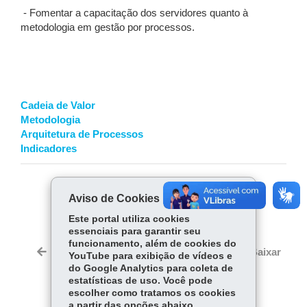
- Fomentar a capacitação dos servidores quanto à
metodologia em gestão por processos.
Cadeia de Valor
Metodologia
Arquitetura de Processos
Indicadores
COMPARTILHE:
Aviso de Cookies
Fa
W
Este portal utiliza cookies
essenciais para garantir seu
ce
ha
Tw
funcionamento, além de cookies do
bo
ts
Voltar
Início
Imprimir
Baixar
YouTube para exibição de vídeos e
itt
ok
Ap
do Google Analytics para coleta de
er
estatísticas de uso. Você pode
p
escolher como tratamos os cookies
a partir das opções abaixo.